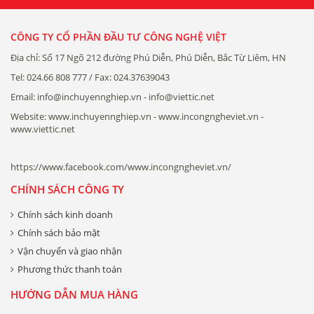
CÔNG TY CỔ PHẦN ĐẦU TƯ CÔNG NGHỆ VIỆT
Địa chỉ: Số 17 Ngõ 212 đường Phú Diễn, Phú Diễn, Bắc Từ Liêm, HN
Tel: 024.66 808 777 / Fax: 024.37639043
Email: info@inchuyennghiep.vn - info@viettic.net
Website: www.inchuyennghiep.vn - www.incongngheviet.vn -
www.viettic.net
https://www.facebook.com/www.incongngheviet.vn/
CHÍNH SÁCH CÔNG TY
Chính sách kinh doanh
Chính sách bảo mật
Vận chuyển và giao nhận
Phương thức thanh toán
HƯỚNG DẪN MUA HÀNG