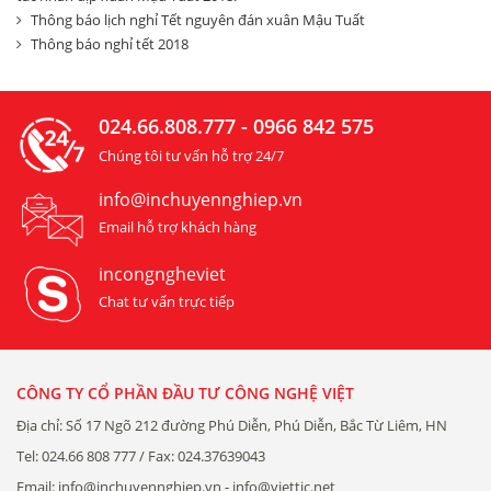
Thông báo lịch nghỉ Tết nguyên đán xuân Mậu Tuất
Thông báo nghỉ tết 2018
024.66.808.777 - 0966 842 575
Chúng tôi tư vấn hỗ trợ 24/7
info@inchuyennghiep.vn
Email hỗ trợ khách hàng
incongngheviet
Chat tư vấn trực tiếp
CÔNG TY CỔ PHẦN ĐẦU TƯ CÔNG NGHỆ VIỆT
Địa chỉ: Số 17 Ngõ 212 đường Phú Diễn, Phú Diễn, Bắc Từ Liêm, HN
Tel: 024.66 808 777 / Fax: 024.37639043
Email: info@inchuyennghiep.vn - info@viettic.net