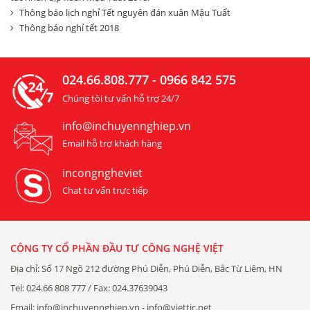
Thông báo lịch nghỉ Tết nguyên đán xuân Mậu Tuất
Thông báo nghỉ tết 2018
024.66.808.777 - 0966 842 575
Chúng tôi tư vấn hỗ trợ 24/7
info@inchuyennghiep.vn
Email hỗ trợ khách hàng
incongngheviet
Chat tư vấn trực tiếp
CÔNG TY CỔ PHẦN ĐẦU TƯ CÔNG NGHỆ VIỆT
Địa chỉ: Số 17 Ngõ 212 đường Phú Diễn, Phú Diễn, Bắc Từ Liêm, HN
Tel: 024.66 808 777 / Fax: 024.37639043
Email: info@inchuyennghiep.vn - info@viettic.net