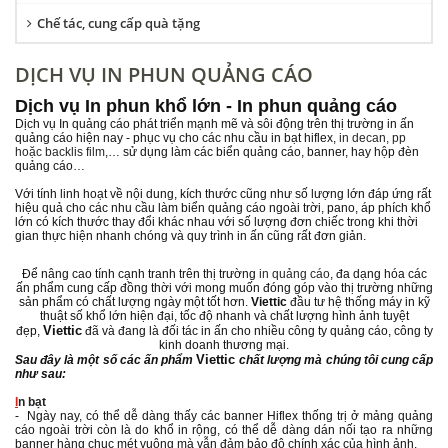
Chế tác, cung cấp quà tặng
DỊCH VỤ IN PHUN QUẢNG CÁO
Dịch vụ In phun khổ lớn - In phun quảng cáo
Dịch vụ In quảng cáo phát triển mạnh mẽ và sôi động trên thị trường in ấn
quảng cáo hiện nay - phục vụ cho các nhu cầu in bạt hiflex,
in decan, pp
hoặc backlis film
,… sử dụng làm các biển quảng cáo, banner, hay hộp đèn
quảng cáo…
Với tính linh hoạt về nội dung, kích thước cũng như số lượng lớn
đáp ứng rất
hiệu quả cho các nhu cầu làm biển quảng cáo ngoài trời, pano, áp phích khổ
lớn có kích thước thay đổi khác nhau với số lượng đơn chiếc trong khi thời
gian thực hiện nhanh chóng và quy trình in ấn cũng rất đơn giản.
Để nâng cao tính cạnh tranh trên thị trường
in quảng cáo
, đa dạng hóa các
ấn phẩm cung cấp đồng thời với mong muốn đóng góp vào thị trường những
sản phẩm có chất lượng ngày một tốt hơn.
Viettic
đầu tư hệ thống máy in kỹ
thuật số khổ lớn hiện đại, tốc độ nhanh và chất lượng hình ảnh tuyệt
Viettic
đẹp,
đã và đang là đối tác in ấn cho nhiều công ty quảng cáo, công ty
kinh doanh thương mại.
Viettic
Sau đây là một số các ấn phẩm
chất lượng mà chúng tôi cung cấp
như sau:
I
n bạt
- Ngày nay, có thể dễ dàng thấy các banner Hiflex thống trị ở mảng quảng
cáo ngoài trời còn là do khổ in rộng, có thể dễ dàng dán nối tạo ra những
banner hàng chục mét vuông mà vẫn đảm bảo độ chính xác của hình ảnh.