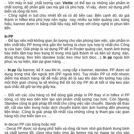
- Với máy in bạt
chất lượng cao,
Viettic
có thể tạo ra những sản phẩm in
chất lượng, độ phân giải cao mà giá cả phù hợp. Vì vậy, được sử dụng phổ
biến và rộng rãi hơn.
- Công nghệ
in bạt
chịu nhiệt tốt và có độ bền cao. Bên cạnh đó, do giá
thành in hiflex khá phù hợp nên ngày nay, nhiều sự kiện quảng cáo, bảng
hiệu, banner được in bằng chất liệu này, kết hợp với công nghệ in phun tiên
tiến.
In PP
- Để tạo nên một không gia­n ấn tượng cho văn phòng làm việc, sản phẩm in
trên chất liệu PP trong nhà gắn lên tường là chọn lựa hợp lý nhất cho Công
ty của bạn. Giải pháp là sử dụng PP để in Poster quảng cáo, tranh ảnh trưng
bày triển lãm hay treo trang trí trong nhà (giá thành rẻ và tiện sử dụng: dán,
đóng khung, treo trên standee hoặc treo như lịch bloc…).
In pp
ngoài trời
phục vụ sự kiện, dán pp gian hàng…
- In pp
lắp banner, kệ X sau khi in, cung cấp x banner, standee. PP được sử
dụng trong nhà lẫn ngoài trời (PP ngoài trời). Tuy nhiên PP có một nhược
điểm mà khách hàng rất dễ mắc phải đó là sau khi dán lên tường hay cửa
một thời gian chúng ta sẽ không thể lột bỏ lớp PP đó đi hết vì lớp keo dán
quá chắc đã giữ lại lớp giấy kia.
- Đối với các cửa hàng có thể dùng giải pháp in PP thay vì in hiflex vì PP
bóng, có lớp keo bên trên tạo sản phẩm chất lượng cao hơn. Còn Standy,
Standee cũng là giải pháp tốt nhất cho công việc vận chuyển. Standy dễ tháo
dỡ, cất vào bên trong hoặc dịch chuyển tránh làm ảnh hưởng đến phương
tiện khác. Cũng là giải pháp tốt nhất của những công ty tham gia các gian
hàng hội chợ triển làm v.v….
In decan PP cán bóng hoặc mờ
- Decal PP đựơc sử dụng phổ biến và rộng rãi hơn nhờ giá thành trung bình
và chất lượng tốt, cũng như hiệu ứng ấn tượng mà nó mang lại cho sản