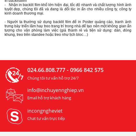
In backlistfilm
- Nhận in backlit film khổ lớn hiện đại, tốc độ nhanh và chất lượng hình ảnh
tuyệt đẹp, chúng tôi đã và đang là đối tác in ấn cho nhiều công ty, công ty
kinh doanh thương mại.
- Người ta thường sử dụng backlit film để in Poster quảng cáo, tranh ảnh
trưng bày triển lãm hay treo trang trí trong nhà để tạo nên một không gian ấn
tượng cho văn phòng làm việc (giá thành rẻ và tiện sử dụng: dán, đóng
khung, treo trên standee hoặc treo như lịch bloc…)
024.66.808.777 - 0966 842 575
Chúng tôi tư vấn hỗ trợ 24/7
info@inchuyennghiep.vn
Email hỗ trợ khách hàng
incongngheviet
Chat tư vấn trực tiếp