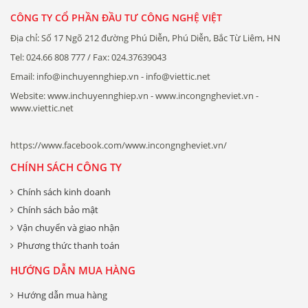
CÔNG TY CỔ PHẦN ĐẦU TƯ CÔNG NGHỆ VIỆT
Địa chỉ: Số 17 Ngõ 212 đường Phú Diễn, Phú Diễn, Bắc Từ Liêm, HN
Tel: 024.66 808 777 / Fax: 024.37639043
Email: info@inchuyennghiep.vn - info@viettic.net
Website: www.inchuyennghiep.vn - www.incongngheviet.vn -
www.viettic.net
https://www.facebook.com/www.incongngheviet.vn/
CHÍNH SÁCH CÔNG TY
Chính sách kinh doanh
Chính sách bảo mật
Vận chuyển và giao nhận
Phương thức thanh toán
HƯỚNG DẪN MUA HÀNG
Hướng dẫn mua hàng