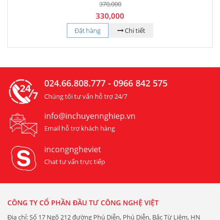
370,000
330,000
Đặt hàng
Chi tiết
024.66.808.777 - 0966 842 575
Chúng tôi tư vấn hỗ trợ 24/7
info@inchuyennghiep.vn
Email hỗ trợ khách hàng
incongngheviet
Chat tư vấn trực tiếp
CÔNG TY CỔ PHẦN ĐẦU TƯ CÔNG NGHỆ VIỆT
Địa chỉ: Số 17 Ngõ 212 đường Phú Diễn, Phú Diễn, Bắc Từ Liêm, HN