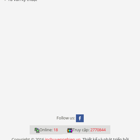
Follow us:
Online:
18
Truy cập:
2770844
Copyright © 2016
inchuyennghiep.vn
.
Thiết kế và phát triển bởi