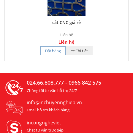
cắt CNC giả rẻ
Liên hệ
Liên hệ
Đặt hàng
Chi tiết
024.66.808.777 - 0966 842 575
Chúng tôi tư vấn hỗ trợ 24/7
info@inchuyennghiep.vn
Email hỗ trợ khách hàng
incongngheviet
Chat tư vấn trực tiếp