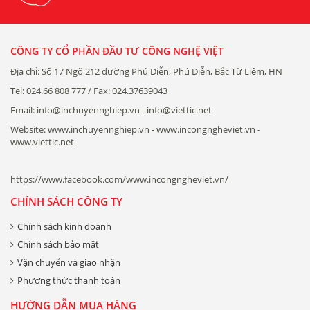
CÔNG TY CỔ PHẦN ĐẦU TƯ CÔNG NGHỆ VIỆT
Địa chỉ: Số 17 Ngõ 212 đường Phú Diễn, Phú Diễn, Bắc Từ Liêm, HN
Tel: 024.66 808 777 / Fax: 024.37639043
Email: info@inchuyennghiep.vn - info@viettic.net
Website: www.inchuyennghiep.vn - www.incongngheviet.vn -
www.viettic.net
https://www.facebook.com/www.incongngheviet.vn/
CHÍNH SÁCH CÔNG TY
Chính sách kinh doanh
Chính sách bảo mật
Vận chuyển và giao nhận
Phương thức thanh toán
HƯỚNG DẪN MUA HÀNG