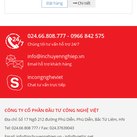
Đặt hàng
Chi tiết
024.66.808.777 - 0966 842 575
Chúng tôi tư vấn hỗ trợ 24/7
info@inchuyennghiep.vn
Email hỗ trợ khách hàng
incongngheviet
Chat tư vấn trực tiếp
CÔNG TY CỔ PHẦN ĐẦU TƯ CÔNG NGHỆ VIỆT
Địa chỉ: Số 17 Ngõ 212 đường Phú Diễn, Phú Diễn, Bắc Từ Liêm, HN
Tel: 024.66 808 777 / Fax: 024.37639043
Email: info@inchuyennghiep.vn - info@viettic.net